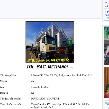
Da
cấ
LI
SU
1/
Tên sản phẩm
Ethanol 99.5% - 99.9%, Anhydrous Alcohol, Fuel EOH
Mã số
75
Giá
Theo thị trường
Đơn vị
Kg
Tên loại sản phẩm
DUNG MÔI - SOLVENT
Tiêu chuẩn an toàn
Theo CA nhà SX cung cấp : Ethanol 99.5% - 99.9%,
Anhydrous Alcohol