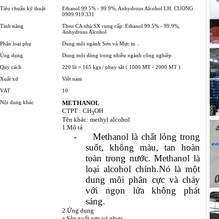
Tiêu chuẩn kỹ thuật
Ethanol 99.5% - 99.9%, Anhydrous Alcohol LH: CUONG
0909.919.331
Tính năng
Theo CA nhà SX cung cấp: Ethanol 99.5% - 99.9%,
Anhydrous Alcohol
Phân loại phụ
Dung môi ngành Sơn và Mực in ..
Úng dụng
Dung môi dùng trong nhiều ngành công nghiêp
Quy cách
220 lít = 165 kgs / phuy sắt ( 1000 MT - 2000 MT )
Xuất xứ
Việt nam
VAT
10
Nội dung khác
METHANOL
CTPT : CH
OH
3
Tên khác: methyl alcohol
1.Mô tả
-
Methanol là chất lỏng trong
suốt, không màu, tan hoàn
toàn trong nước. Methanol là
loại alcohol chính.Nó là một
dung môi phân cực và cháy
với ngọn lửa không phát
sáng.
2.Ứng dụng
a.Sản xuất sơn và nhựa :