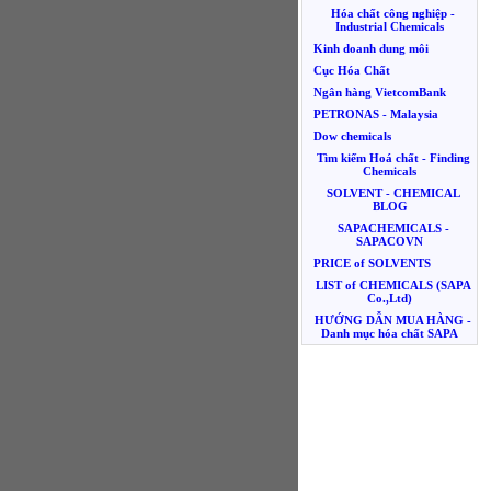
Hóa chất công nghiệp -
Industrial Chemicals
Kinh doanh dung môi
Cục Hóa Chất
Ngân hàng VietcomBank
PETRONAS - Malaysia
Dow chemicals
Tìm kiếm Hoá chất - Finding
Chemicals
SOLVENT - CHEMICAL
BLOG
SAPACHEMICALS -
SAPACOVN
PRICE of SOLVENTS
LIST of CHEMICALS (SAPA
Co.,Ltd)
HƯỚNG DẪN MUA HÀNG -
Danh mục hóa chất SAPA