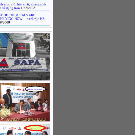
nh mục mới hóa chất, kháng sinh
m sử dụng tron
1/22/2008
ST OF CHEMICALS ARE
PPLYING NOW -- < (*L*)> NE
19/2008