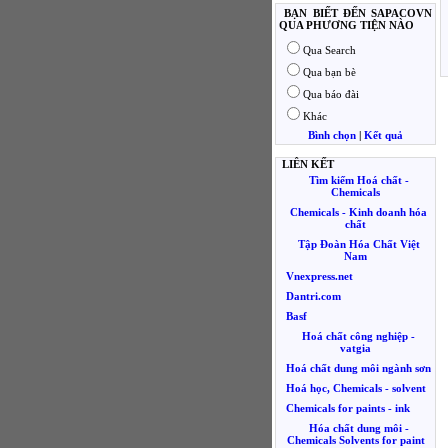
BẠN BIẾT ĐẾN SAPACOVN
QUA PHƯƠNG TIỆN NÀO
Qua Search
Qua bạn bè
Qua báo đài
Khác
Bình chọn
|
Kết quả
LIÊN KẾT
Tìm kiếm Hoá chất -
Chemicals
Chemicals - Kinh doanh hóa
chất
Tập Đoàn Hóa Chất Việt
Nam
Vnexpress.net
Dantri.com
Basf
Hoá chất công nghiệp -
vatgia
Hoá chất dung môi ngành sơn
Hoá học, Chemicals - solvent
Chemicals for paints - ink
Hóa chất dung môi -
Chemicals Solvents for paint