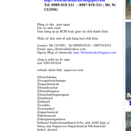
http://www.thchemicals.blogspot.com
Tel: 0909-919-331
-- 0907-919-331 ; Mr. W.
CUONG
Hàng có sẵn , giao ngay.
Giá cả cạnh tranh
Giao hàng tại tp HCM hoặc giao các tỉnh thành khác
Nhận uỷ thác một số mặt hàng hoá chất khác.
Contact: Mr CUONG - Tel 0909919331 - 0907919331
Email: sapa_chemicals@yahoo.com
Nguon Blog of chemicals:
http://thchemicals.blogspot.com
công ty tnhh tm dv sapa
mst: 0301161018
website chính thức: sapacovn.com
@hoachatsapa
@congtyhoachatsapa
@sapachemicals
@bansihoachat
@bansidungmoi
@hoachatdungmoigiasi
@methanol
@ethanol
@conkho
@conmethyl
@sapachemical
@thchemicals
@dungmoinganhson
#ethanol #anhydrousethanol #cồn_tinh_khiết #giá_sỉ
#mua_bán #sapacovn #sapachemical #thchemicals
#ethyl_alcohol