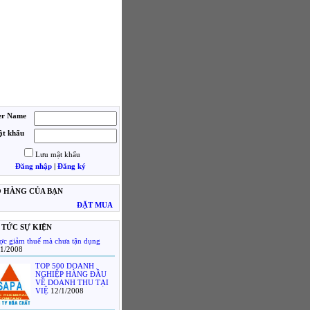
er Name
t khẩu
Lưu mật khẩu
Đăng nhập
|
Đăng ký
Ỏ HÀNG CỦA BẠN
ĐẶT MUA
 TỨC SỰ KIỆN
ợc giảm thuế mà chưa tận dụng
/1/2008
TOP 500 DOANH
NGHIỆP HÀNG ĐẦU
VỀ DOANH THU TẠI
VIỆ
12/1/2008