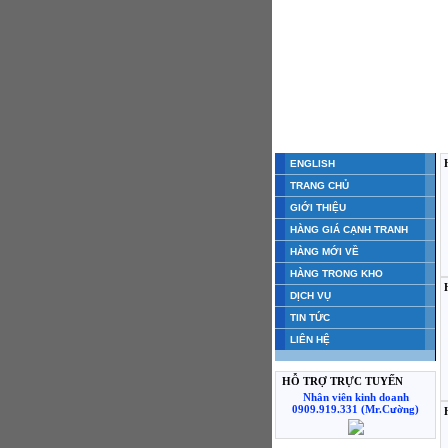
ENGLISH
TRANG CHỦ
GIỚI THIỆU
HÀNG GIÁ CẠNH TRANH
HÀNG MỚI VỀ
HÀNG TRONG KHO
DỊCH VỤ
TIN TỨC
LIÊN HỆ
HỖ TRỢ TRỰC TUYẾN
Nhân viên kinh doanh
0909.919.331 (Mr.Cường)