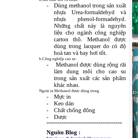
-
Dùng methanol trong sản xuất
nhựa Urea-formaldehyd và
nhựa phenol-formadehyd.
Những chất này là nguyên
liệu cho ngành công nghiệp
carton thô. Methanol được
dùng trong lacquer do có độ
hoà tan và bay hơi tốt.
b.Công nghiệp cao su:
-
Methanol được dùng rộng rãi
làm dung môi cho cao su
trong sản xuất các sản phẩm
khác nhau.
Ngoài ra Methanol được dùng trong
-
Mực in
-
Keo dán
-
Chất chống đông
-
Dược
===================================
Nguồn Blog :