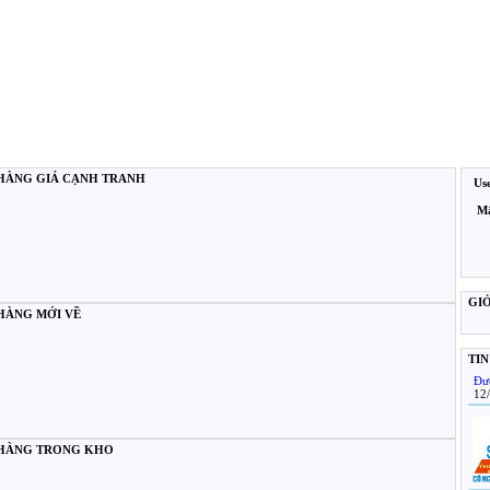
HÀNG GIÁ CẠNH TRANH
Us
Mậ
GI
HÀNG MỚI VỀ
TIN
Đư
12
HÀNG TRONG KHO