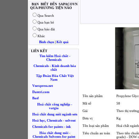
BẠN BIẾT ĐẾN SAPACOVN
QUA PHƯƠNG TIỆN NÀO
Qua Search
Qua bạn bè
Qua báo đài
Khác
Bình chọn
|
Kết quả
LIÊN KẾT
Tìm kiếm Hoá chất -
Chemicals
Chemicals - Kinh doanh hóa
chất
Tập Đoàn Hóa Chất Việt
Nam
Vnexpress.net
Dantri.com
Tên sản phẩm
Propylene Gly
Basf
Mã số
58
Hoá chất công nghiệp -
vatgia
Giá
Theo thị trường
Hoá chất dung môi ngành sơn
Đơn vị
Kg
Hoá học, Chemicals - solvent
Tên loại sản phẩm
Hoá chất ngàn
Chemicals for paints - ink
Hóa chất dung môi -
Tiêu chuẩn an toàn
Theo tiêu chuẩn
Chemicals Solvents for paint
grade) - DOW c