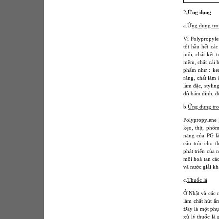
2
.
Ứng dụng
a.Ứ
ng dụng tr
Vì Polypropyle
tốt hầu hết c
môi, chất kết 
mềm, chất cải 
phẩm như : ke
răng, chất làm
làm đặc, styli
độ bám dính, độ
b.
Ứng dụng tro
Polypropylene 
kẹo, thịt, phô
năng của PG là
cấu trúc cho t
phát triển của
môi hoà tan cá
và nước giải kh
c.
Thuốc lá
Ở Nhật và các 
làm chất hút ẩm
Đây là một phụ
xử lý thuốc là 