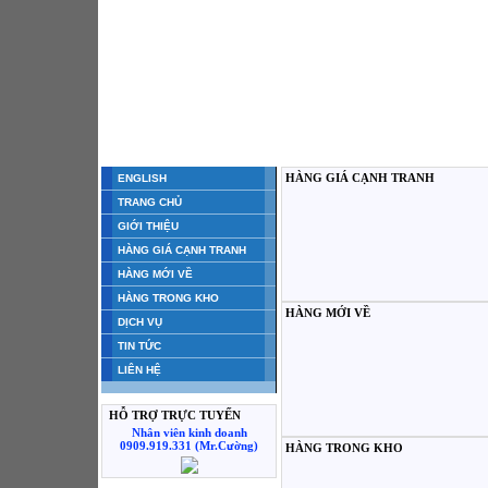
HÀNG GIÁ CẠNH TRANH
ENGLISH
TRANG CHỦ
GIỚI THIỆU
HÀNG GIÁ CẠNH TRANH
HÀNG MỚI VỀ
HÀNG TRONG KHO
HÀNG MỚI VỀ
DỊCH VỤ
TIN TỨC
LIÊN HỆ
HỖ TRỢ TRỰC TUYẾN
Nhân viên kinh doanh
0909.919.331 (Mr.Cường)
HÀNG TRONG KHO