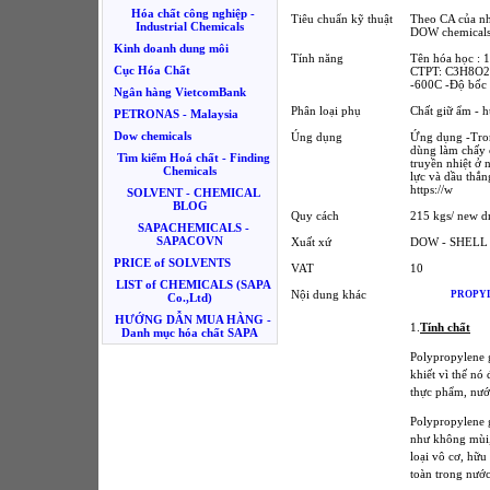
Hóa chất công nghiệp -
Tiêu chuẩn kỹ thuật
Theo CA của nh
Industrial Chemicals
DOW chemical
Kinh doanh dung môi
Tính năng
Tên hóa học :
Cục Hóa Chất
CTPT: C3H8O2 -
-600C -Độ bốc 
Ngân hàng VietcomBank
Phân loại phụ
Chất giữ ẩm - 
PETRONAS - Malaysia
Dow chemicals
Úng dụng
Ứng dụng -Tron
dùng làm chấy 
Tìm kiếm Hoá chất - Finding
truyền nhiệt ở 
Chemicals
lực và dầu thắn
https://w
SOLVENT - CHEMICAL
BLOG
Quy cách
215 kgs/ new 
SAPACHEMICALS -
SAPACOVN
Xuất xứ
DOW - SHELL 
PRICE of SOLVENTS
VAT
10
LIST of CHEMICALS (SAPA
Nội dung khác
PROPY
Co.,Ltd)
HƯỚNG DẪN MUA HÀNG -
1.
Tính ch
ấ
t
Danh mục hóa chất SAPA
Polypropylene g
khiết vì thế n
thực phẩm, nướ
Polypropylene 
như không mùi,
loại vô cơ, hữu 
toàn trong nước