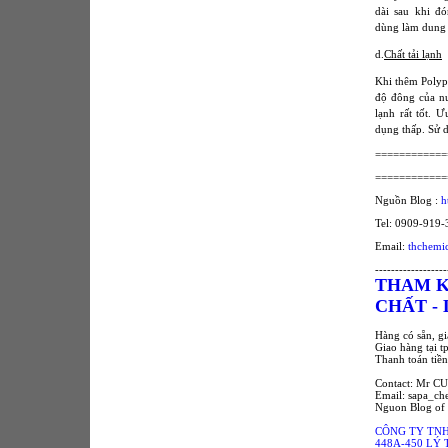
dài sau khi đ
dùng làm dung 
d.
Chất tải lạnh
Khi thêm Polyp
độ đông của nư
lạnh rất tốt. 
dụng thấp. Sử d
============
============
Nguồn Blog :
h
Tel: 0909-919
Email:
thchemi
------------------
THAM K
CHẤT -
Hàng có sẵn, g
Giao hàng tại 
Thanh toán tiề
Contact: Mr C
Email: sapa_c
Nguon Blog of 
CÔNG TY TNH
448A-450 LÝ 