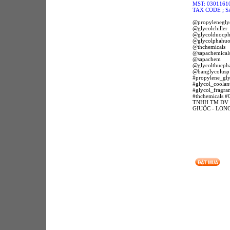
MST: 0301161
TAX CODE ; S
@propylenegly
@glycolchiller
@glycolduocp
@glycolphahuo
@thchemicals
@sapachemical
@sapachem
@glycolthucp
@banglycolusp
#propylene_gly
#glycol_coolan
#glycol_fragra
#thchemicals
TNHH TM DV 
GIUỘC - LON
http://chemicalsnsolvents.blogspot.
http://thchemicals.blogspot.com
http://dungmoi.blogspot.com
http://thchemicals.com
http://www.dungmoi.com
http://www.muabanraovat.com/mua
http://www.vatgia.com/raovat/278
http://www.sapacovn.com
http://www.vatgia.com/raovat/277
http://www.chemvn.net
http://community.h2vn.com