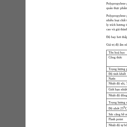
Polypropylene g
quản thực phẩm
Polypropylene 
nhiều loại chấ
ly trích hương 
cao và giá thành
Độ bay hơi thấ
Giá trị độ ẩm 
Tên hoá học
Công thức
Trọng lượng 
Độ tinh khiết
Nước
Nhiệt độ sôi
Giới hạn nhiệt
Nhiệt độ đôn
Trọng lượng 
0
Độ nhớt 25
Sức căng bề 
Flash point
Nhiệt độ tự b