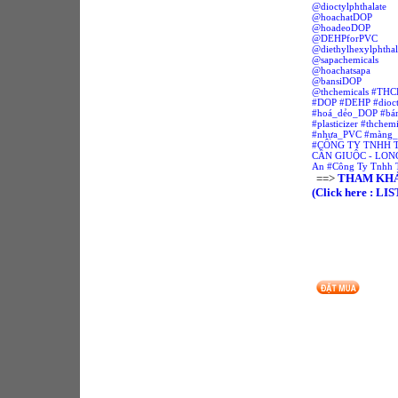
@dioctylphthalate
@hoachatDOP
@hoadeoDOP
@DEHPforPVC
@diethylhexylphthal
@sapachemicals
@hoachatsapa
@bansiDOP
@thchemicals #T
#DOP #DEHP #dioctyl
#hoá_dẻo_DOP #bán-
#plasticizer #thche
#nhựa_PVC #màng_s
#CÔNG TY TNHH T
CẦN GIUỘC - LONG 
An #Công Ty Tnhh 
==>
THAM KHẢ
htt
(Click here : 
CÔNG T
p://chemicalsnsolvents.blogspot.com, http://sa
http://thchemicals.blogspot.com
http://dungmoi.blogspot.com
http://thchemicals.com
http://www.dungmoi.com
http://www.muabanraovat.com/mua-ban/16388
http://www.vatgia.com/raovat/2784/1002911/
http://www.sapacovn.com
http://www.vatgia.com/raovat/2771/1276281/
http://www.chemvn.net
http://community.h2vn.com