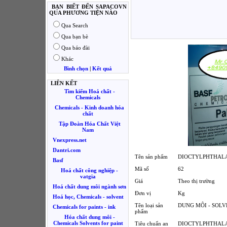
BẠN BIẾT ĐẾN SAPACOVN
QUA PHƯƠNG TIỆN NÀO
Qua Search
Qua bạn bè
Qua báo đài
Khác
Bình chọn
|
Kết quả
LIÊN KẾT
Tìm kiếm Hoá chất -
Chemicals
Chemicals - Kinh doanh hóa
chất
Tập Đoàn Hóa Chất Việt
Nam
Vnexpress.net
Dantri.com
Tên sản phẩm
DIOCTYLPHTHALAT
Basf
Mã số
62
Hoá chất công nghiệp -
vatgia
Giá
Theo thị trường
Hoá chất dung môi ngành sơn
Đơn vị
Kg
Hoá học, Chemicals - solvent
Tên loại sản
DUNG MÔI - SOL
Chemicals for paints - ink
phẩm
Hóa chất dung môi -
Chemicals Solvents for paint
Tiêu chuẩn an
DIOCTYLPHTHALAT