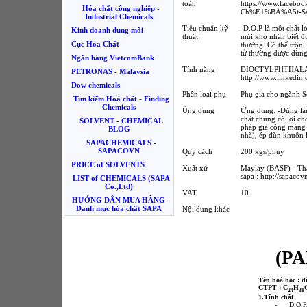
toàn
https://www.faceb
Hóa chất công nghiệp -
Ch%E1%BA%A5t-Sap
Industrial Chemicals
Tiêu chuẩn kỹ
-D.O.P là một chất 
Kinh doanh dung môi
thuật
mùi khó nhận biết đư
Cục Hóa Chất
thường. Có thể trộn 
tử thường được dùng
Ngân hàng VietcomBank
Tính năng
DIOCTYLPHTHALAT
PETRONAS - Malaysia
http://www.linkedin
Dow chemicals
Phân loại phụ
Phụ gia cho ngành 
Tìm kiếm Hoá chất - Finding
Chemicals
Úng dụng
Ứng dụng: -Dùng làm
chất chung có lợi ch
SOLVENT - CHEMICAL
pháp gia công màng 
BLOG
nhà), ép đùn khuôn k
SAPACHEMICALS -
SAPACOVN
Quy cách
200 kgs/phuy
PRICE of SOLVENTS
Xuất xứ
Maylay (BASF) - Tha
sapa : http://sapaco
LIST of CHEMICALS (SAPA
Co.,Ltd)
VAT
10
HƯỚNG DẪN MUA HÀNG -
Danh mục hóa chất SAPA
Nội dung khác
(P
Tên hoá học : di
CTPT : C
H
24
38
1.Tính chất
-
D.O.P