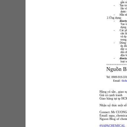
gần n
-
Tan tr
lẫn v
được
-
Hầu nh
2.Ứng dụng:
-
diocty
Tạo r
dụng.
-
Các p
cán l
và ép
trong
-
Dùng t
ép đù
dây c
dẻo d
độn b
-
diocty
loại s
============
Nguồn B
Tel: 0909-919-33
Email:
thc
Hàng có sẵn , giao n
Giá cả cạnh tranh
Giao hàng tại tp HC
Nhận uỷ thác một số
Contact: Mr CUONG
Email: sapa_chemic
Nguon Blog of chem
#SAPACHEMICAL