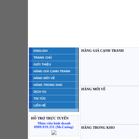
HÀNG GIÁ CẠNH TRANH
ENGLISH
TRANG CHỦ
GIỚI THIỆU
HÀNG GIÁ CẠNH TRANH
HÀNG MỚI VỀ
HÀNG TRONG KHO
HÀNG MỚI VỀ
DỊCH VỤ
TIN TỨC
LIÊN HỆ
HỖ TRỢ TRỰC TUYẾN
Nhân viên kinh doanh
0909.919.331 (Mr.Cường)
HÀNG TRONG KHO