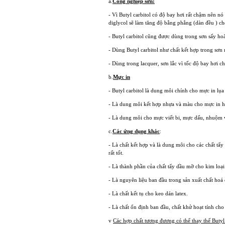
a.
Công nghiệp sơn:
- Vì Butyl carbitol có độ bay hơi rất chậm nên n
diglycol sẽ làm tăng độ bằng phẳng (dàn đều ) cho
- Butyl carbitol cũng được dùng trong sơn sấy h
- Dùng Butyl carbitol như chất kết hợp trong sơn
- Dùng trong lacquer, sơn lắc vì tốc độ bay hơi c
b.
Mực in
- Butyl carbitol là dung môi chính cho mực in lụ
- Là dung môi kết hợp nhựa và màu cho mực in 
- Là dung môi cho mực viết bi, mực dấu, nhuộm và
c.
Các ứng dụng khác
:
- Là chất kết hợp và là dung môi cho các chất tẩy
rất tốt.
- Là thành phần của chất tẩy dầu mỡ cho kim loại
- Là nguyên liệu ban đầu trong sản xuất chất hoá
- Là chất kết tụ cho keo dán latex.
- Là chất ổn định ban đầu, chất khử hoạt tính cho
v
Các hợp chất tương đương có thể thay thế Butyl 