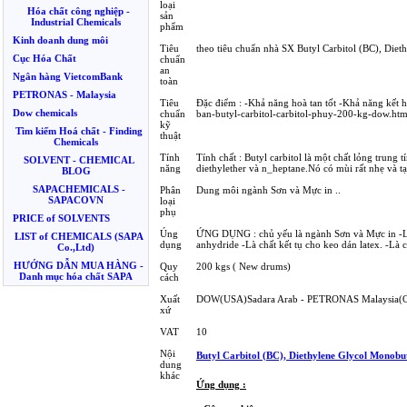
loại
Hóa chất công nghiệp -
sản
Industrial Chemicals
phẩm
Kinh doanh dung môi
Tiêu
theo tiêu chuẩn nhà SX Butyl Carbitol (BC), Diet
Cục Hóa Chất
chuẩn
an
Ngân hàng VietcomBank
toàn
PETRONAS - Malaysia
Tiêu
Đặc điểm : -Khả năng hoà tan tốt -Khả năng kết 
Dow chemicals
chuẩn
ban-butyl-carbitol-carbitol-phuy-200-kg-dow.htm
kỹ
Tìm kiếm Hoá chất - Finding
thuật
Chemicals
Tính
Tính chất : Butyl carbitol là một chất lỏng trung 
SOLVENT - CHEMICAL
năng
diethylether và n_heptane.Nó có mùi rất nhẹ và 
BLOG
SAPACHEMICALS -
Phân
Dung môi ngành Sơn và Mực in ..
SAPACOVN
loại
phụ
PRICE of SOLVENTS
Úng
ỨNG DỤNG : chủ yếu là ngành Sơn và Mực in -Là 
LIST of CHEMICALS (SAPA
dụng
anhydride -Là chất kết tụ cho keo dán latex. -Là 
Co.,Ltd)
HƯỚNG DẪN MUA HÀNG -
Quy
200 kgs ( New drums)
Danh mục hóa chất SAPA
cách
Xuất
DOW(USA)Sadara Arab - PETRONAS Malaysia
xứ
VAT
10
Nội
Butyl Carbitol (BC), Diethylene Glycol Monobut
dung
khác
Ứng dụng :