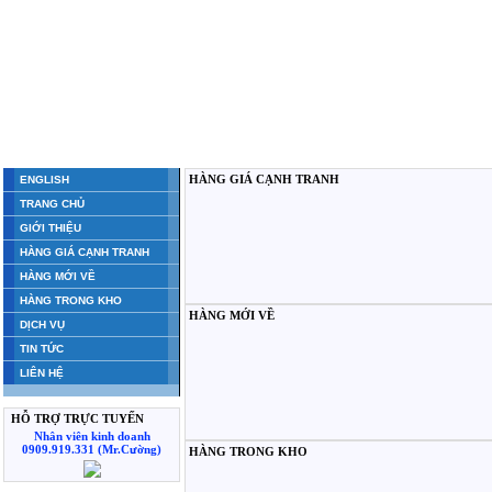
HÀNG GIÁ CẠNH TRANH
ENGLISH
TRANG CHỦ
GIỚI THIỆU
HÀNG GIÁ CẠNH TRANH
HÀNG MỚI VỀ
HÀNG TRONG KHO
HÀNG MỚI VỀ
DỊCH VỤ
TIN TỨC
LIÊN HỆ
HỖ TRỢ TRỰC TUYẾN
Nhân viên kinh doanh
0909.919.331 (Mr.Cường)
HÀNG TRONG KHO