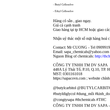
- Butyl Cellosolve
- Ethyl Cellosolve
Hàng có sẵn , giao ngay.
Giá cả cạnh tranh
Giao hàng tại tp HCM hoặc giao các
Nhận uỷ thác một số mặt hàng hoá c
Contact: Mr CUONG - Tel 0909919
Email: sapa_chemicals@yahoo.com
Nguon Blog of chemicals:
http://th
CÔNG TY TNHH TM DV SAPA
448A Lý Thái Tổ, P.10, Q.10, TP.
MST: 0301161018
https://sapacovn.com ; website chính
@butylcarbitol
@BUTYLCARBIT
#butyldiglycol #dung_môi #kinh_
@congtysapa #thchemicals #THC
CÔNG TY TNHH TM DV SAPA -
http://chemicalsnsolvents.blogspot.com, http://sapachemicals.blogspot.com,
http://chemicals4paints.tumbl