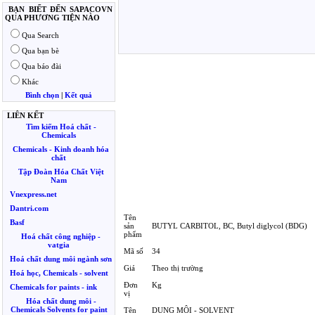
BẠN BIẾT ĐẾN SAPACOVN
QUA PHƯƠNG TIỆN NÀO
Qua Search
Qua bạn bè
Qua báo đài
Khác
Bình chọn
|
Kết quả
LIÊN KẾT
Tìm kiếm Hoá chất -
Chemicals
Chemicals - Kinh doanh hóa
chất
Tập Đoàn Hóa Chất Việt
Nam
Vnexpress.net
Dantri.com
Tên
Basf
sản
BUTYL CARBITOL, BC, Butyl diglycol (BDG)
phẩm
Hoá chất công nghiệp -
vatgia
Mã số
34
Hoá chất dung môi ngành sơn
Giá
Theo thị trường
Hoá học, Chemicals - solvent
Đơn
Kg
Chemicals for paints - ink
vị
Hóa chất dung môi -
Chemicals Solvents for paint
Tên
DUNG MÔI - SOLVENT