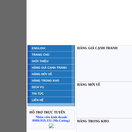
HÀNG GIÁ CẠNH TRANH
ENGLISH
TRANG CHỦ
GIỚI THIỆU
HÀNG GIÁ CẠNH TRANH
HÀNG MỚI VỀ
HÀNG TRONG KHO
HÀNG MỚI VỀ
DỊCH VỤ
TIN TỨC
LIÊN HỆ
HỖ TRỢ TRỰC TUYẾN
Nhân viên kinh doanh
0909.919.331 (Mr.Cường)
HÀNG TRONG KHO