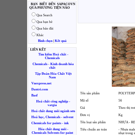
BẠN BIẾT ĐẾN SAPACOVN
QUA PHƯƠNG TIỆN NÀO
Qua Search
Qua bạn bè
Qua báo đài
Khác
Bình chọn
|
Kết quả
LIÊN KẾT
Tìm kiếm Hoá chất -
Chemicals
Chemicals - Kinh doanh hóa
chất
Tập Đoàn Hóa Chất Việt
Nam
Vnexpress.net
Dantri.com
Tên sản phẩm
POLYTERP
Basf
Mã số
56
Hoá chất công nghiệp -
vatgia
Giá
Theo thị tr
Hoá chất dung môi ngành sơn
Đơn vị
Kg
Hoá học, Chemicals - solvent
Tên loại sản phẩm
NHỰA - R
Chemicals for paints - ink
Hóa chất dung môi -
Tiêu chuẩn an toàn
- Nhựa male
Chemicals Solvents for paint
nhạt trong 