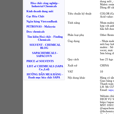
dung môi , c
Hóa chất công nghiệp -
Maleic resin
Industrial Chemicals
Dùng để cả
Kinh doanh dung môi
Tiêu chuẩn kỹ thuật
COLOR (Gar
Cục Hóa Chất
Acid value:
Ngân hàng VietcomBank
Tính năng
Nhựa maleic
hợp với anh
PETRONAS - Malaysia
hầu hết du
Dow chemicals
Phân loại phụ
Other Resin
Tìm kiếm Hoá chất - Finding
Chemicals
Úng dụng
- Nhựa male
môi bay hơi
SOLVENT - CHEMICAL
maleic : Sử
BLOG
vecni, mực 
SAPACHEMICALS -
Sơn bóng d
SAPACOVN
Quy cách
bao 25 kgs
PRICE of SOLVENTS
Xuất xứ
CHINA
LIST of CHEMICALS (SAPA
Co.,Ltd)
VAT
10
HƯỚNG DẪN MUA HÀNG -
Danh mục hóa chất SAPA
Nội dung khác
Hàng có s
Giao hàng
Thanh toán
LH: Mr CƯ
Email:
sap
Website c
DỊCH VỤ 
https://sap
MST: 0301
@sapachemi
@thchemica