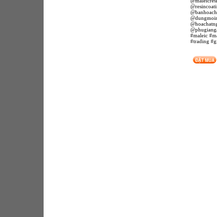
@maleicres
@resincoat
@banhoach
@dungmoin
@hoachatn
@phugiang
#maleic #ma
#trading #g