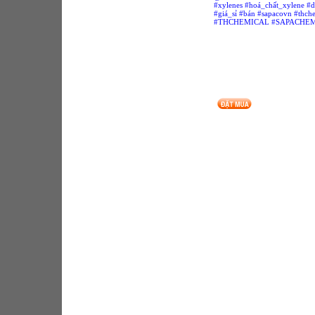
#xylenes #hoá_chất_xylene #
#giá_sỉ #bán #sapacovn #thch
#THCHEMICAL #SAPACHE
http://chemicalsnsolvents.blogspot.com, http://sapachemicals.blogspot
http://thchemicals.blogspot.com
http://dungmoi.blogspot.com
http://thchemicals.com
http://www.dungmoi.com
http://www.muabanraovat.com/mua-ban/1638870/n-butyl-acetate-b
http://www.vatgia.com/raovat/2784/1002911/methanol-toluene-buty
http://www.sapacovn.com
http://www.vatgia.com/raovat/2771/1276281/xylene-xylol-dimethyl
http://www.chemvn.net
http://community.h2vn.com