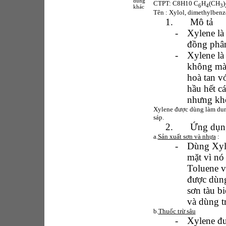
dung
CTPT: C8H10 C
H
(CH
)
6
4
3
khác
Tên : Xylol, dimethylbenz
1.
Mô tả
-
Xylene là
đồng phân
-
Xylene là
không màu
hoà tan vớ
hầu hết c
nhưng khô
Xylene được dùng làm dung
sáp.
2.
Ứng dụn
a.
Sản xuất sơn và nhựa
:
-
Dùng Xyl
mặt vì nó
Toluene v
được dùng
sơn tàu bi
và dùng t
b.
Thuốc trừ sâu
-
Xylene đư