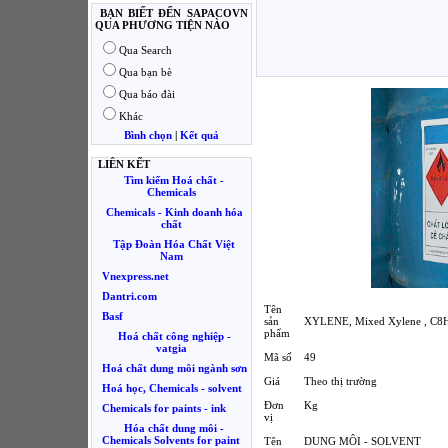
BẠN BIẾT ĐẾN SAPACOVN
QUA PHƯƠNG TIỆN NÀO
Qua Search
Qua bạn bè
Qua báo đài
Khác
Bình chọn
|
Kết quả
LIÊN KẾT
Tìm kiếm Hoá chất -
Chemicals
Chemicals - Kinh doanh hóa
chất
Tập Đoàn Hóa Chất Việt
Nam
Vnexpress.net
Dantri.com
Tên
Basf
sản
XYLENE, Mixed Xylene , C8H
phẩm
Hoá chất công nghiệp -
vatgia
Mã số
49
Hoá chất dung môi ngành sơn
Giá
Theo thị trường
Hoá học, Chemicals - solvent
Đơn
Kg
Chemicals for paints - ink
vị
Hóa chất dung môi -
Chemicals Solvents for paint
Tên
DUNG MÔI - SOLVENT