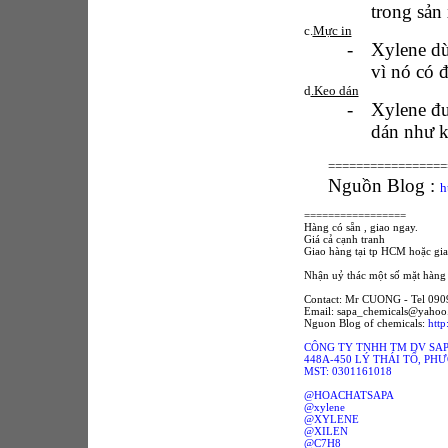
trong sản 
c.
Mực in
-
Xylene d
vì nó có đ
d
.Keo dán
-
Xylene đư
dán như k
=================
Nguồn Blog :
h
=================
Hàng có sẵn , giao ngay.
Giá cả cạnh tranh
Giao hàng tại tp HCM hoặc gia
Nhận uỷ thác một số mặt hàng 
Contact: Mr CUONG - Tel 09
Email: sapa_chemicals@yaho
Nguon Blog of chemicals:
http
CÔNG TY TNHH TM DV SA
448A-450 LÝ THÁI TỔ, PH
MST: 0301161018
@HOACHATSAPA
@xylene
@XYLENE
@XILEN
@C7H8