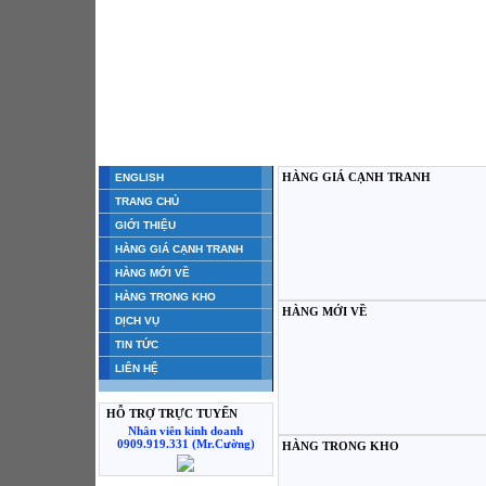
HÀNG GIÁ CẠNH TRANH
ENGLISH
TRANG CHỦ
GIỚI THIỆU
HÀNG GIÁ CẠNH TRANH
HÀNG MỚI VỀ
HÀNG TRONG KHO
HÀNG MỚI VỀ
DỊCH VỤ
TIN TỨC
LIÊN HỆ
HỖ TRỢ TRỰC TUYẾN
Nhân viên kinh doanh
0909.919.331 (Mr.Cường)
HÀNG TRONG KHO