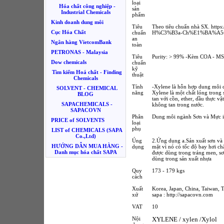
loại
Hóa chất công nghiệp -
sản
Industrial Chemicals
phẩm
Kinh doanh dung môi
Tiêu
Theo tiêu chuẩn nhà SX. htt
Cục Hóa Chất
chuẩn
H%C3%B3a-Ch%E1%BA%A5t-
an
Ngân hàng VietcomBank
toàn
PETRONAS - Malaysia
Tiêu
Purity: > 99% -Kèm COA - M
Dow chemicals
chuẩn
kỹ
Tìm kiếm Hoá chất - Finding
thuật
Chemicals
Tính
-Xylene là hỗn hợp dung môi c
SOLVENT - CHEMICAL
năng
Xylene là một chất lỏng trong
BLOG
tan với cồn, ether, dầu thực v
SAPACHEMICALS -
không tan trong nước.
SAPACOVN
Phân
Dung môi ngành Sơn và Mực in
PRICE of SOLVENTS
loại
phụ
LIST of CHEMICALS (SAPA
Co.,Ltd)
Úng
2.Ứng dụng a.Sản xuất sơn và
HƯỚNG DẪN MUA HÀNG -
dụng
mặt vì nó có tốc độ bay hơi c
Danh mục hóa chất SAPA
được dùng trong tráng men, sơn
dùng trong sản xuất nhựa
Quy
173 - 179 kgs
cách
Xuất
Korea, Japan, China, Taiwan, T
xứ
sapa : http://sapacovn.com
VAT
10
Nội
XYLENE / xylen /Xylol